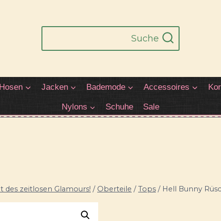
Suche
Hosen
Jacken
Bademode
Accessoires
Kor
Nylons
Schuhe
Sale
 des zeitlosen Glamours!
/
Oberteile
/
Tops
/
Hell Bunny Rüsc