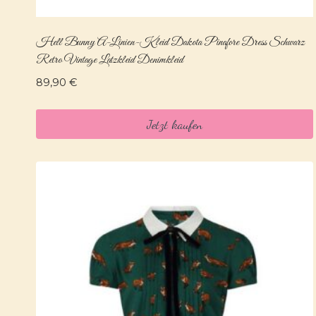
Hell Bunny A-Linien-Kleid Dakota Pinafore Dress Schwarz
Retro Vintage Latzkleid Denimkleid
89,90
€
Jetzt kaufen