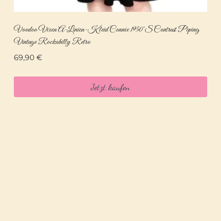
Voodoo Vixen A-Linien-Kleid Connie 1950’s Contrast Piping
Vintage Rockabilly Retro
69,90
€
Jetzt kaufen