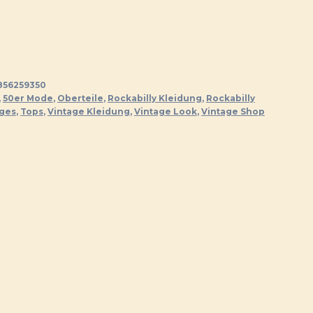
56259350
,
50er Mode
,
Oberteile
,
Rockabilly Kleidung
,
Rockabilly
iges
,
Tops
,
Vintage Kleidung
,
Vintage Look
,
Vintage Shop