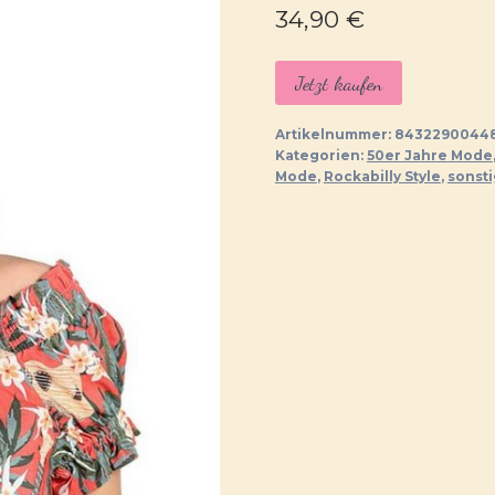
34,90
€
Jetzt kaufen
Artikelnummer:
84322900448
Kategorien:
50er Jahre Mode
Mode
,
Rockabilly Style
,
sonst