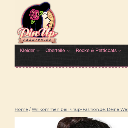
Zum
Inhalt
springen
Kleider
Oberteile
Röcke & Petticoats
Home
/
Willkommen bei Pinup-Fashion.de: Deine Welt