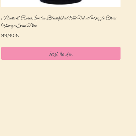
Hearts & Roses London Bleistiftkleid Tia Velvet Wiggle Dress
Vintage Samt Blau
89,90
€
Jetzt kaufen