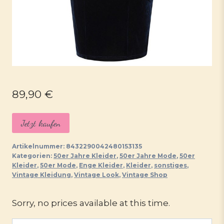
89,90
€
Jetzt kaufen
Artikelnummer:
8432290042480153135
Kategorien:
50er Jahre Kleider
,
50er Jahre Mode
,
50er
Kleider
,
50er Mode
,
Enge Kleider
,
Kleider
,
sonstiges
,
Vintage Kleidung
,
Vintage Look
,
Vintage Shop
Sorry, no prices available at this time.