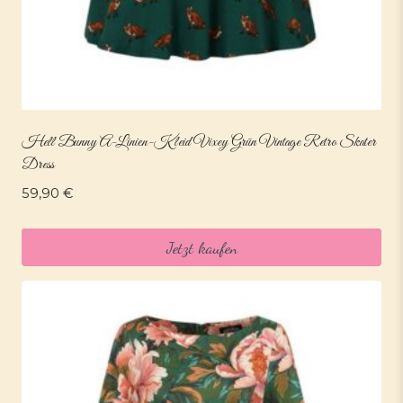
Hell Bunny A-Linien-Kleid Vixey Grün Vintage Retro Skater
Dress
59,90
€
Jetzt kaufen