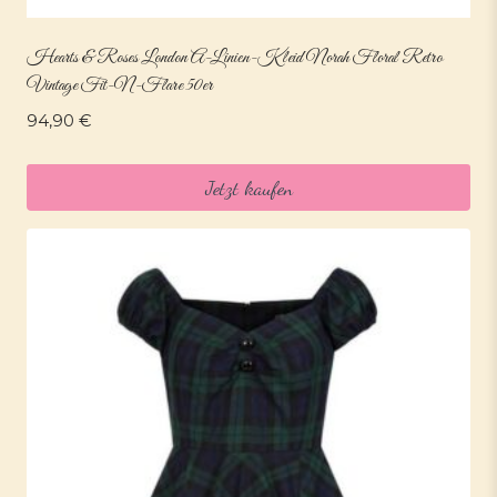
Hearts & Roses London A-Linien-Kleid Norah Floral Retro
Vintage Fit-N-Flare 50er
94,90
€
Jetzt kaufen