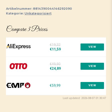
Artikelnummer:
8814390044146292090
Kategorie:
Unkategorisiert
Compare 3 Prices
€19,32
VIEW
€11,59
€49,90
VIEW
€24,89
€59,99
VIEW
Last updated: 2026-08-07 01:30:47