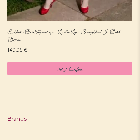
Exklusiv Bei Topvintage ~ Loretta Lynn Swingkleid In Dark
Denim
149,95
€
Jetzt kaufen
Brands