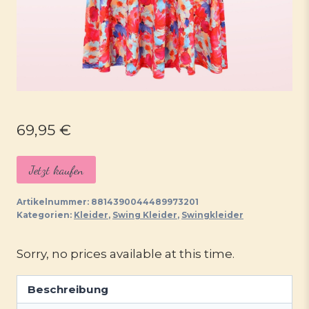
69,95
€
Jetzt kaufen
Artikelnummer:
8814390044489973201
Kategorien:
Kleider
,
Swing Kleider
,
Swingkleider
Sorry, no prices available at this time.
Beschreibung