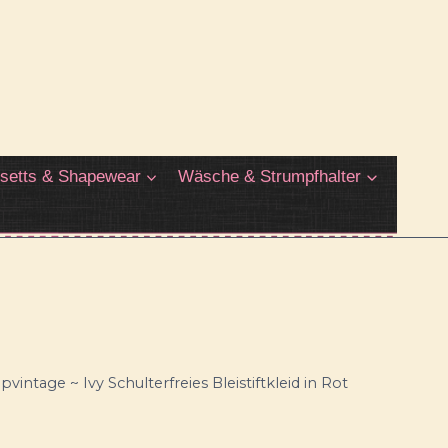
setts & Shapewear
Wäsche & Strumpfhalter
pvintage ~ Ivy Schulterfreies Bleistiftkleid in Rot