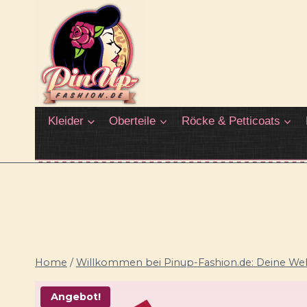
Zum
Inhalt
springen
Kleider
Oberteile
Röcke & Petticoats
Home
/
Willkommen bei Pinup-Fashion.de: Deine Welt
Angebot!