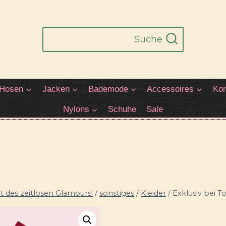
Suche
Hosen
Jacken
Bademode
Accessoires
Kor
Nylons
Schuhe
Sale
 des zeitlosen Glamours!
/
sonstiges
/
Kleider
/
Exklusiv bei To