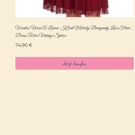
Voodoo Vixen A-Linien-Kleid Melody Burgundy Lace Flare
Dress Retro Vintage Spitze
74,90
€
Jetzt kaufen