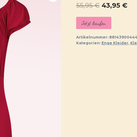
Ursprüngl
Ak
55,95
€
43,95
€
Preis
Pr
Jetzt kaufen
war:
ist:
55,95 €
43,
Artikelnummer:
8814390044
Kategorien:
Enge Kleider
,
Kle