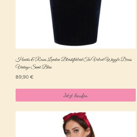
Hearts & Roses London Bleistiftkleid Tia Velvet Wiggle Dress
Vintage Samt Blau
89,90
€
Jetzt kaufen