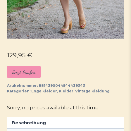
129,95
€
Jetzt kaufen
Artikelnummer:
8814390044544439343
Kategorien:
Enge Kleider
,
Kleider
,
Vintage Kleidung
Sorry, no prices available at this time.
Beschreibung