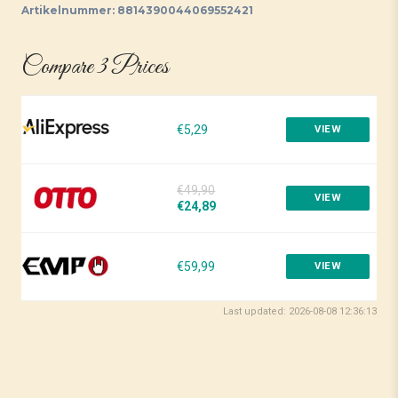
Artikelnummer:
8814390044069552421
Compare 3 Prices
€5,29
VIEW
€49,90
VIEW
€24,89
€59,99
VIEW
Last updated: 2026-08-08 12:36:13