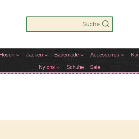
Suche
Hosen
Jacken
Bademode
Accessoires
Kor
Nylons
Schuhe
Sale