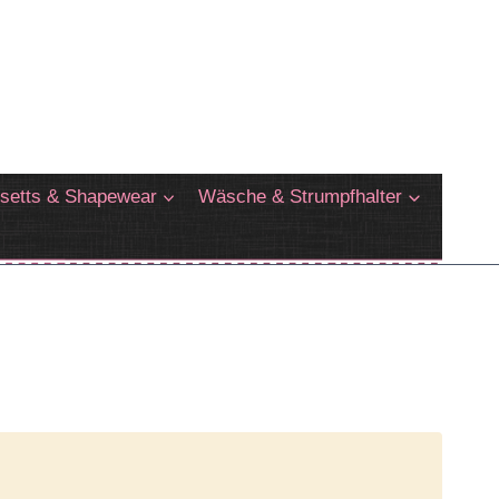
setts & Shapewear
Wäsche & Strumpfhalter