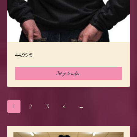
44,95
€
Jetzt kaufen
1
2
3
4
→