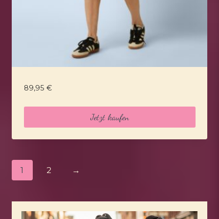
89,95
€
Jetzt kaufen
1
2
→