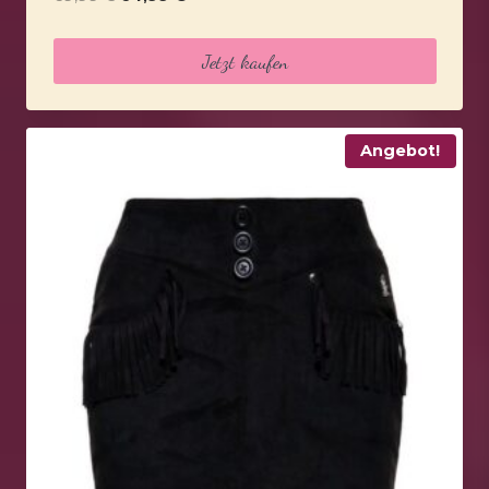
Preis
Preis
war:
ist:
Jetzt kaufen
69,99 €
64,99 €.
Angebot!