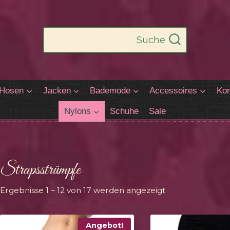
Suche
Hosen
Jacken
Bademode
Accessoires
Kor
Nylons
Schuhe
Sale
Strapsstrümpfe
Nach
Ergebnisse 1 – 12 von 17 werden angezeigt
Aktualität
sortiert
Angebot!