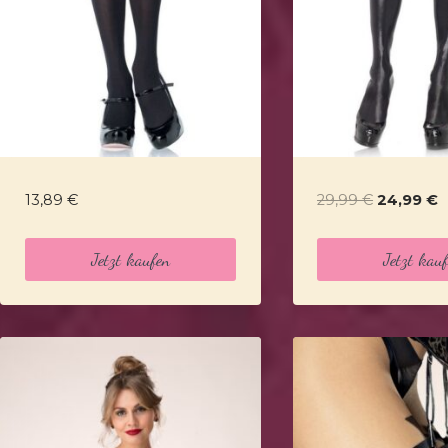
Ursprüngl
A
13,89
€
29,99
€
24,99
€
Preis
P
war:
is
Jetzt kaufen
Jetzt kau
29,99 €
2