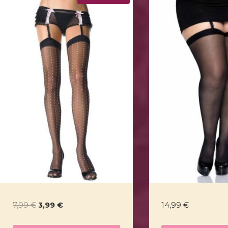
Ursprünglicher
Aktueller
7,99
€
3,99
€
14,99
€
Preis
Preis