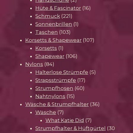
Produkte
16
Hüte & Fascinator
16
221
Produkte
Schmuck
221
Produkte
1
Sonnenbrillen
1
103
Produkt
Taschen
103
Produkte
107
Korsetts & Shapewear
107
1
Produkte
Korsetts
1
Produkt
106
Shapewear
106
84
Produkte
Nylons
84
Produkte
5
Halterlose Strümpfe
5
17
Produkte
Strapsstrümpfe
17
60
Produkte
Strumpfhosen
60
15
Produkte
Nahtnylons
15
Produkte
36
Wäsche & Strumpfhalter
36
7
Produkte
Wäsche
7
Produkte
7
What Katie Did
7
Produkte
Strumpfhalter & Hüftgürtel
30