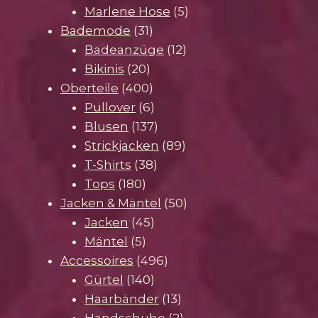
5
Produkte
Marlene Hose
5
31
Produkte
Bademode
31
Produkte
12
Badeanzüge
12
20
Produkte
Bikinis
20
Produkte
400
Oberteile
400
Produkte
6
Pullover
6
Produkte
137
Blusen
137
Produkte
89
Strickjacken
89
38
Produkte
T-Shirts
38
180
Produkte
Tops
180
Produkte
50
Jacken & Mäntel
50
45
Produkte
Jacken
45
5
Produkte
Mäntel
5
Produkte
496
Accessoires
496
140
Produkte
Gürtel
140
Produkte
13
Haarbänder
13
Produkte
2
Handschuhe
2