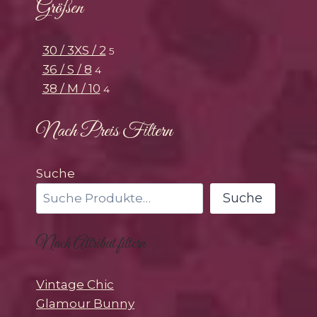
Größen
30 / 3XS / 2
5
36 / S / 8
4
38 / M / 10
4
Nach Preis Filtern
Suche
Suche
Nach Attribut filtern
Vintage Chic
Glamour Bunny