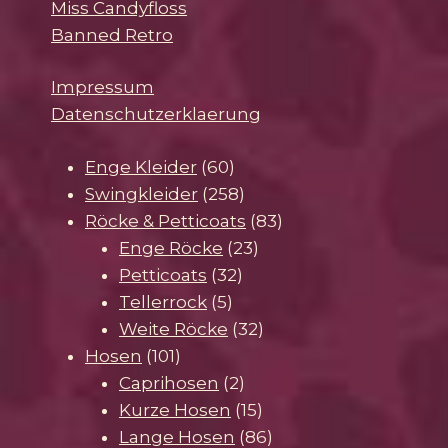
Miss Candyfloss
Banned Retro
Impressum
Datenschutzerklaerung
60
Enge Kleider
60
Produkte
258
Swingkleider
258
Produkte
83
Röcke & Petticoats
83
23
Produkte
Enge Röcke
23
32
Produkte
Petticoats
32
5
Produkte
Tellerrock
5
Produkte
32
Weite Röcke
32
101
Produkte
Hosen
101
Produkte
2
Caprihosen
2
Produkte
15
Kurze Hosen
15
Produkte
86
Lange Hosen
86