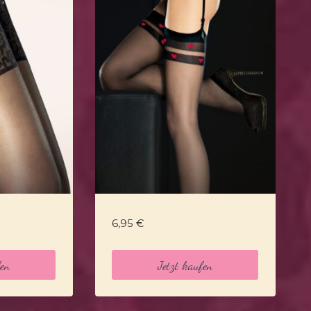
6,95
€
fen
Jetzt kaufen