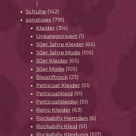
30
Produkte
142
Schuhe
142
Produkte
791
sonstiges
791
Produkte
314
Kleider
314
Produkte
1
Unkategorisiert
1
Produkt
65
50er Jahre Kleider
65
105
Produkte
50er Jahre Mode
105
65
Produkte
50er Kleider
65
105
Produkte
50er Mode
105
Produkte
23
Bleistiftrock
23
Produkte
51
Petticoat Kleider
51
51
Produkte
Petticoatkleid
51
Produkte
51
Petticoatkleider
51
63
Produkte
Retro Kleider
63
Produkte
6
Rockabilly Hemden
6
51
Produkte
Rockabilly Kleid
51
Produkte
107
Rockabilly Kleidung
107