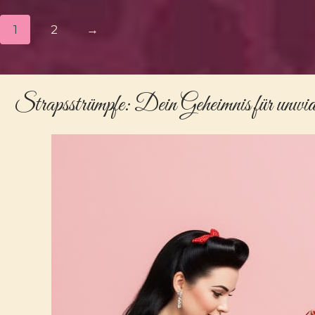
1
2
→
Strapsstrümpfe
: Dein Geheimnis für unwi