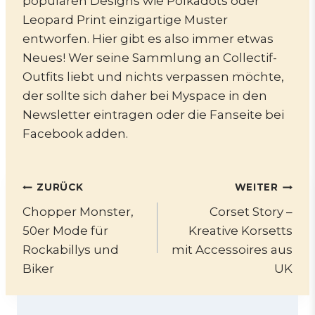
populären Designs wie Polkadots oder
Leopard Print einzigartige Muster
entworfen. Hier gibt es also immer etwas
Neues! Wer seine Sammlung an Collectif-
Outfits liebt und nichts verpassen möchte,
der sollte sich daher bei Myspace in den
Newsletter eintragen oder die Fanseite bei
Facebook adden.
Beitragsnavigation
ZURÜCK
WEITER
Chopper Monster,
Corset Story –
50er Mode für
Kreative Korsetts
Rockabillys und
mit Accessoires aus
Biker
UK