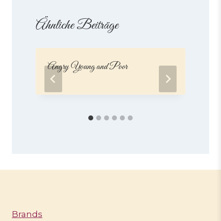
Ähnliche Beiträge
Angry Young and Poor
A
Brands