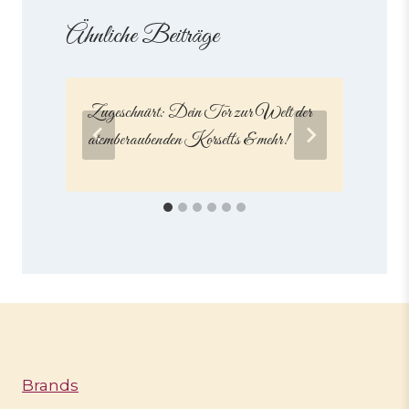
Ähnliche Beiträge
Zugeschnürt: Dein Tor zur Welt der
S
atemberaubenden Korsetts & mehr!
Brands