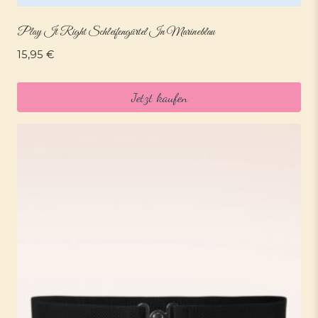
Play It Right Schleifengürtel In Marineblau
15,95
€
Jetzt kaufen