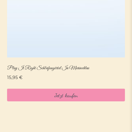
Play It Right Schleifengürtel In Marineblau
15,95
€
Jetzt kaufen