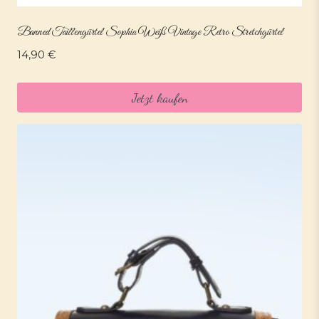
Banned Taillengürtel Sophia Weiß Vintage Retro Stretchgürtel
14,90
€
Jetzt kaufen