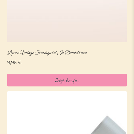
Lauren Vintage Stretchgürtel In Dunkelbraun
9,95
€
Jetzt kaufen