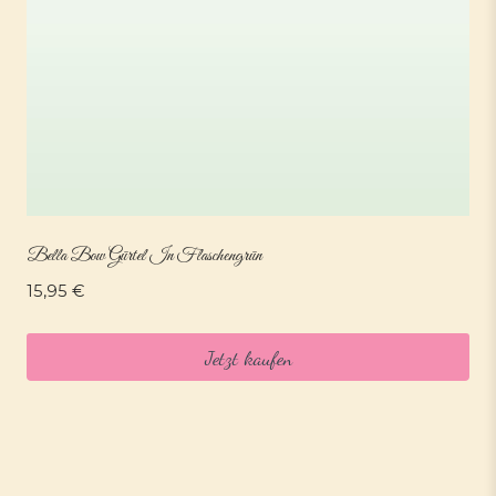
Bella Bow Gürtel In Flaschengrün
15,95
€
Jetzt kaufen