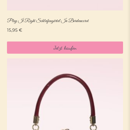
Play It Right Schleifengürtel In Bordeauxrot
15,95
€
Jetzt kaufen