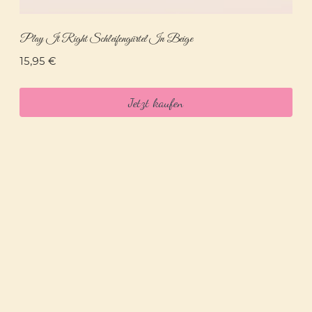
Play It Right Schleifengürtel In Beige
15,95
€
Jetzt kaufen