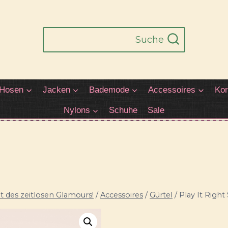
Suche
Hosen
Jacken
Bademode
Accessoires
Kor
Nylons
Schuhe
Sale
 des zeitlosen Glamours!
/
Accessoires
/
Gürtel
/
Play It Right