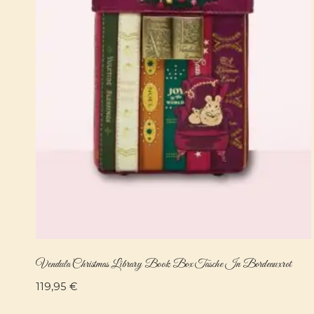
Vendula Christmas Library Book Box Tasche In Bordeauxrot
119,95
€