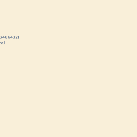
34864321
tel