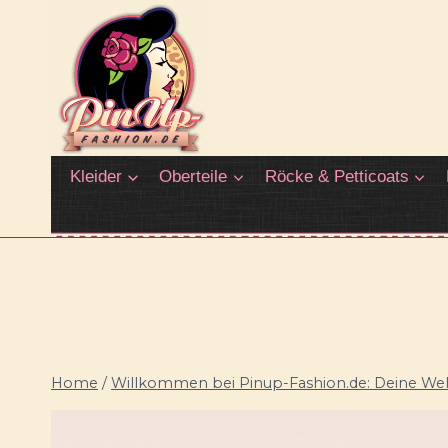
Zum
Inhalt
springen
Kleider
Oberteile
Röcke & Petticoats
Home
/
Willkommen bei Pinup-Fashion.de: Deine Welt