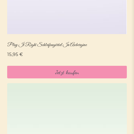
Play It Right Schleifengürtel In Aubergine
15,95
€
Jetzt kaufen