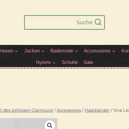
Suche
Hosen
Jacken
Bademode
Accessoires
Kor
Nylons
Schuhe
Sale
 des zeitlosen Glamours!
/
Accessoires
/
Haarbänder
/
Viva La