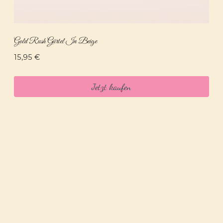
Gold Rush Gürtel In Beige
15,95
€
Jetzt kaufen