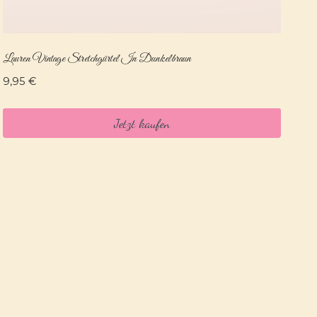
Lauren Vintage Stretchgürtel In Dunkelbraun
9,95
€
Jetzt kaufen