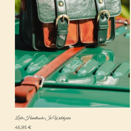
Leila Handtasche In Waldgrün
45,95
€