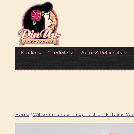
Zum
Inhalt
springen
Kleider
Oberteile
Röcke & Petticoats
Home
/
Willkommen bei Pinup-Fashion.de: Deine Welt