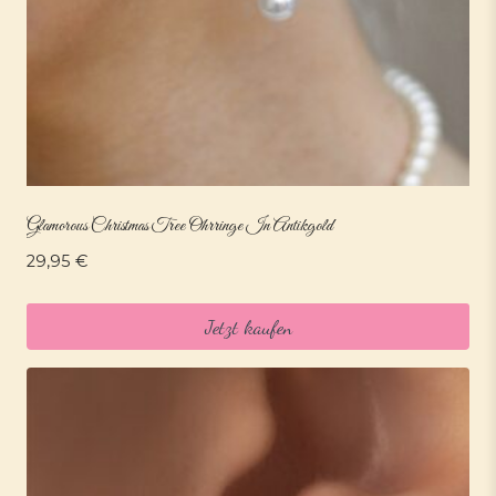
Glamorous Christmas Tree Ohrringe In Antikgold
29,95
€
Jetzt kaufen