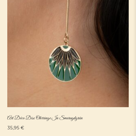
Art Déco Disc Ohrringe In Smaragdgrün
35,95
€