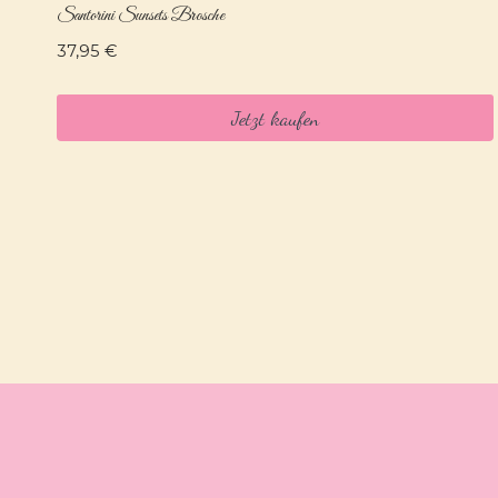
Santorini Sunsets Brosche
37,95
€
Jetzt kaufen