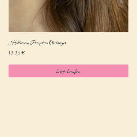
Halloween Pumpkins Ohrhänger
19,95
€
Jetzt kaufen