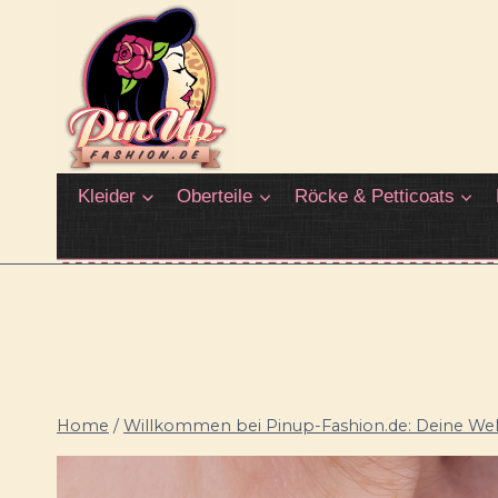
Zum
Inhalt
springen
Kleider
Oberteile
Röcke & Petticoats
Home
/
Willkommen bei Pinup-Fashion.de: Deine Welt