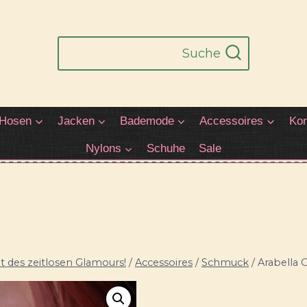
Suche
Hosen
Jacken
Bademode
Accessoires
Kor
Nylons
Schuhe
Sale
 des zeitlosen Glamours!
/
Accessoires
/
Schmuck
/
Arabella 