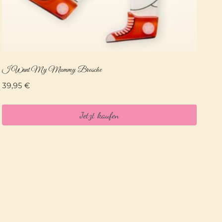
I Want My Mummy Brosche
39,95
€
Jetzt kaufen