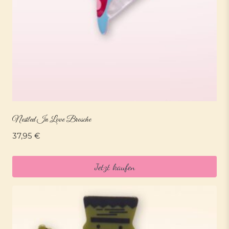
Nestled In Love Brosche
37,95
€
Jetzt kaufen