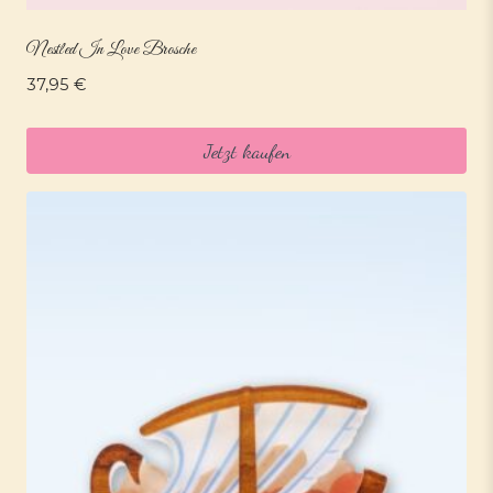
Nestled In Love Brosche
37,95
€
Jetzt kaufen