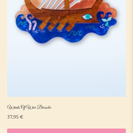
Winds Of War Brosche
37,95
€