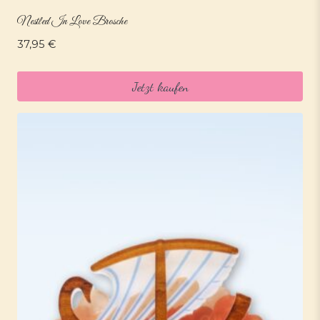
Nestled In Love Brosche
37,95
€
Jetzt kaufen