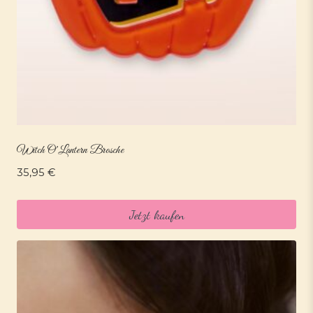
Witch O’Lantern Brosche
35,95
€
Jetzt kaufen