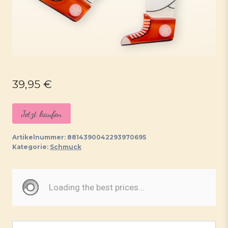
39,95
€
Jetzt kaufen
Artikelnummer:
8814390042293970695
Kategorie:
Schmuck