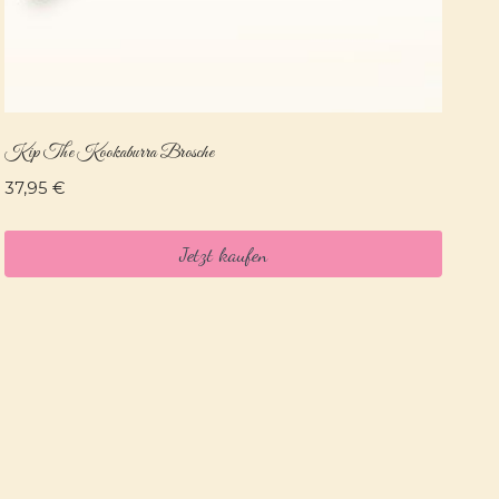
Kip The Kookaburra Brosche
37,95
€
Jetzt kaufen