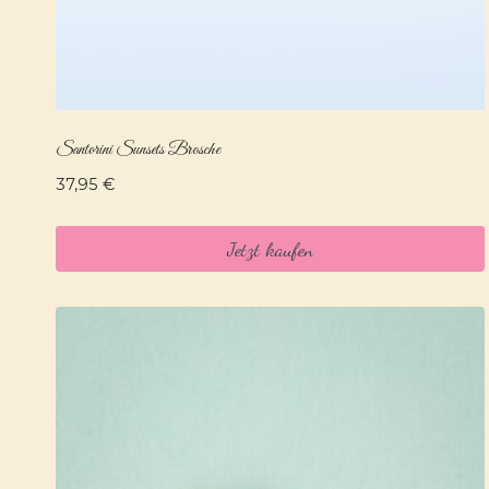
Santorini Sunsets Brosche
37,95
€
Jetzt kaufen