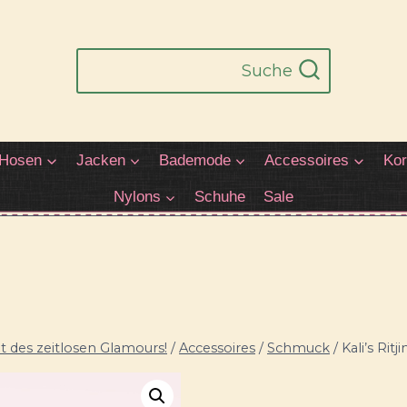
Suche
Hosen
Jacken
Bademode
Accessoires
Kor
Nylons
Schuhe
Sale
 des zeitlosen Glamours!
/
Accessoires
/
Schmuck
/
Kali’s Rit