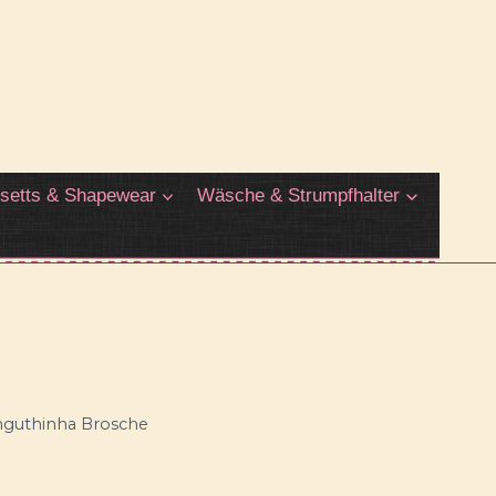
setts & Shapewear
Wäsche & Strumpfhalter
jinguthinha Brosche