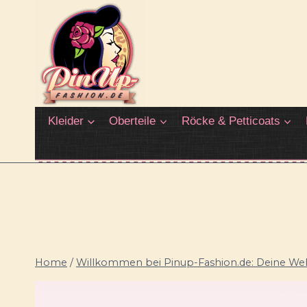
Zum
Inhalt
springen
Kleider
Oberteile
Röcke & Petticoats
Home
/
Willkommen bei Pinup-Fashion.de: Deine Welt