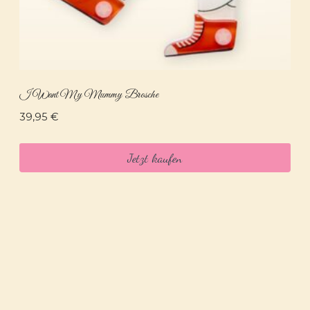
I Want My Mummy Brosche
39,95
€
Jetzt kaufen