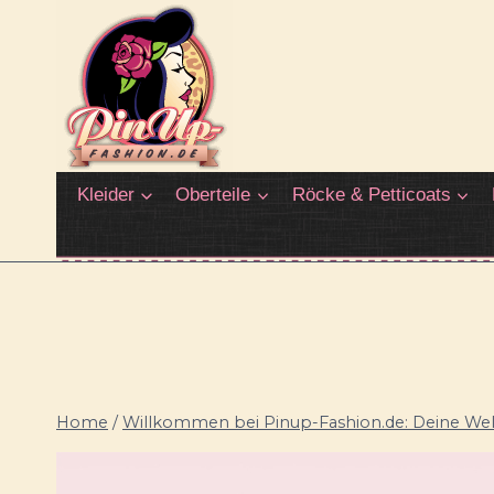
Zum
Inhalt
springen
Kleider
Oberteile
Röcke & Petticoats
Home
/
Willkommen bei Pinup-Fashion.de: Deine Welt