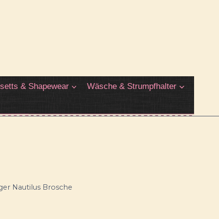
setts & Shapewear
Wäsche & Strumpfhalter
er Nautilus Brosche