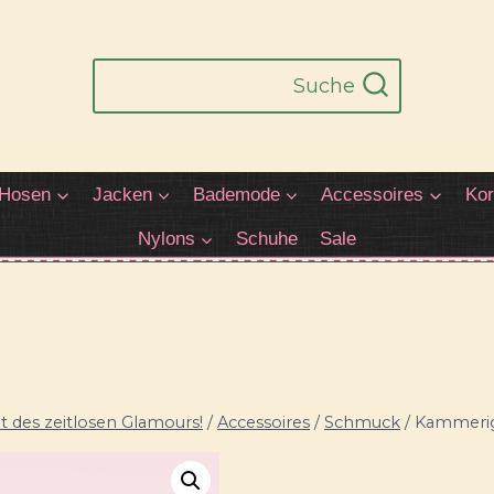
Suche
Hosen
Jacken
Bademode
Accessoires
Kor
Nylons
Schuhe
Sale
 des zeitlosen Glamours!
/
Accessoires
/
Schmuck
/
Kammerig