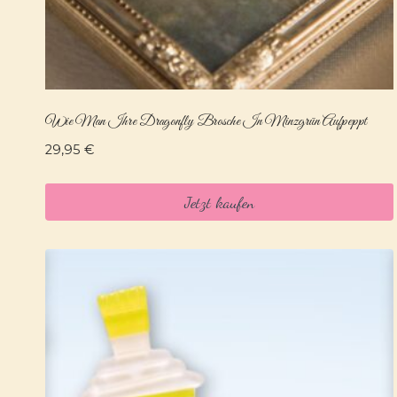
Wie Man Ihre Dragonfly Brosche In Minzgrün Aufpeppt
29,95
€
Jetzt kaufen