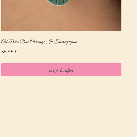
Art Déco Disc Ohrringe In Smaragdgrün
35,95
€
Jetzt kaufen