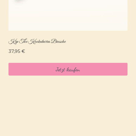
Kip The Kookaburra Brosche
37,95
€
Jetzt kaufen