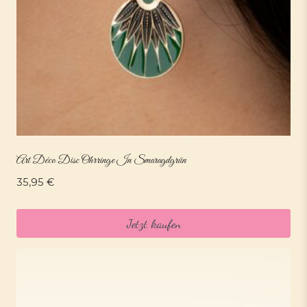
Art Déco Disc Ohrringe In Smaragdgrün
35,95
€
Jetzt kaufen