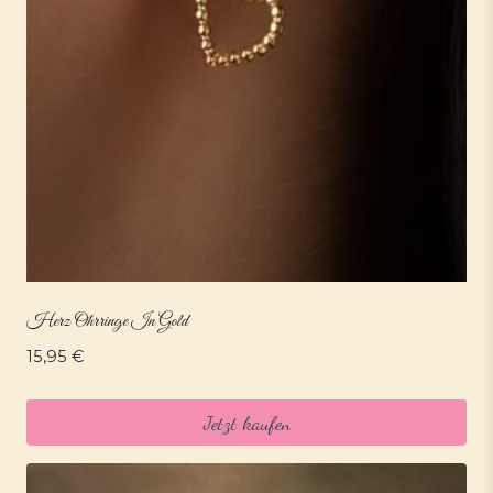
Herz Ohrringe In Gold
15,95
€
Jetzt kaufen