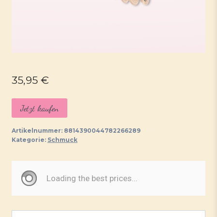
35,95
€
Jetzt kaufen
Artikelnummer:
8814390044782266289
Kategorie:
Schmuck