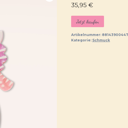
35,95
€
Jetzt kaufen
Artikelnummer:
8814390044
Kategorie:
Schmuck