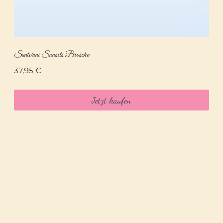
Santorini Sunsets Brosche
37,95
€
Jetzt kaufen