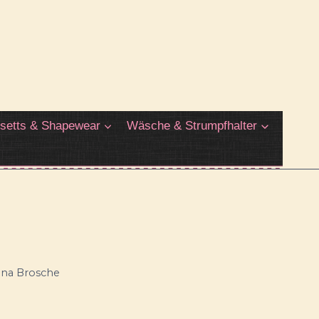
setts & Shapewear
Wäsche & Strumpfhalter
na Brosche