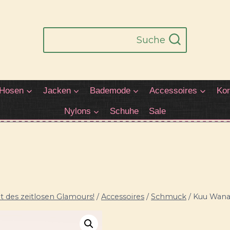
Suche
Hosen
Jacken
Bademode
Accessoires
Kor
Nylons
Schuhe
Sale
 des zeitlosen Glamours!
/
Accessoires
/
Schmuck
/
Kuu Wana