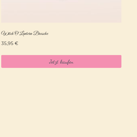
Witch O’Lantern Brosche
35,95
€
Jetzt kaufen