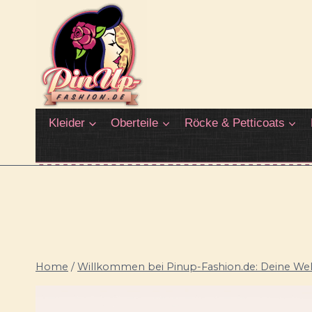
Zum
Inhalt
springen
Kleider
Oberteile
Röcke & Petticoats
Home
/
Willkommen bei Pinup-Fashion.de: Deine Welt