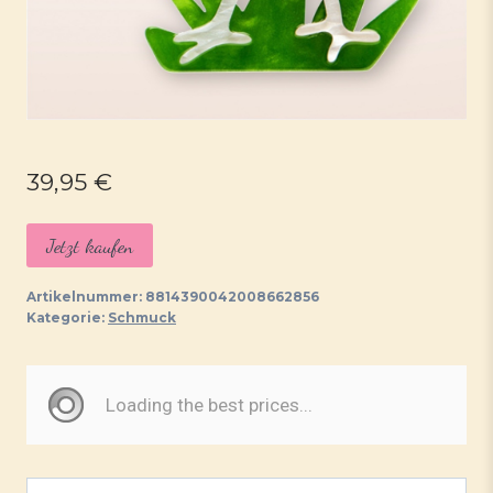
39,95
€
Jetzt kaufen
Artikelnummer:
8814390042008662856
Kategorie:
Schmuck