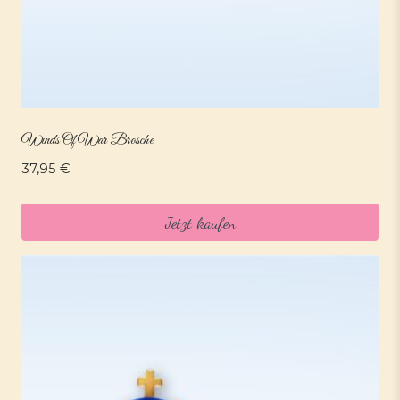
Winds Of War Brosche
37,95
€
Jetzt kaufen