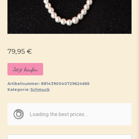
79,95
€
Jetzt kaufen
Artikelnummer:
8814390040729624665
Kategorie:
Schmuck