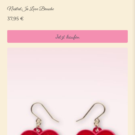
Nestled In Love Brosche
37,95
€
Jetzt kaufen