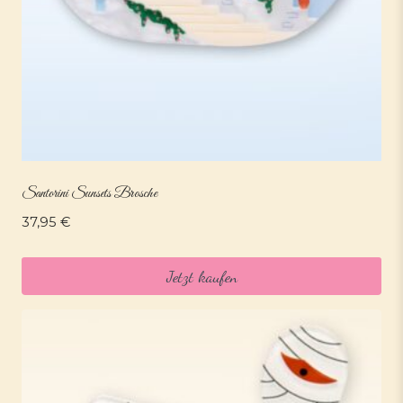
Santorini Sunsets Brosche
37,95
€
Jetzt kaufen