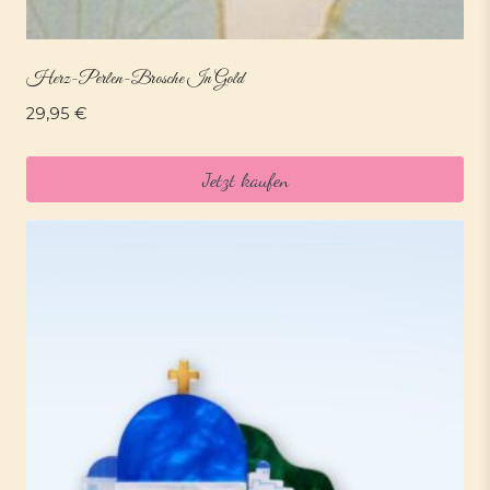
Herz-Perlen-Brosche In Gold
29,95
€
Jetzt kaufen