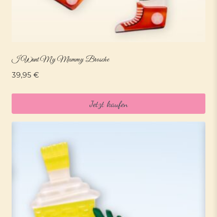
I Want My Mummy Brosche
39,95
€
Jetzt kaufen