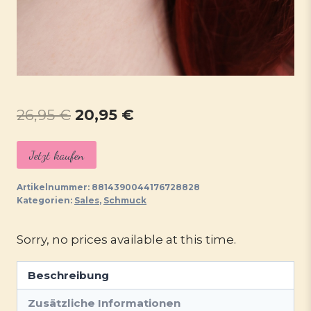
Ursprünglicher
Aktueller
26,95
€
20,95
€
Preis
Preis
Jetzt kaufen
war:
ist:
26,95 €
20,95 €.
Artikelnummer:
8814390044176728828
Kategorien:
Sales
,
Schmuck
Sorry, no prices available at this time.
Beschreibung
Zusätzliche Informationen