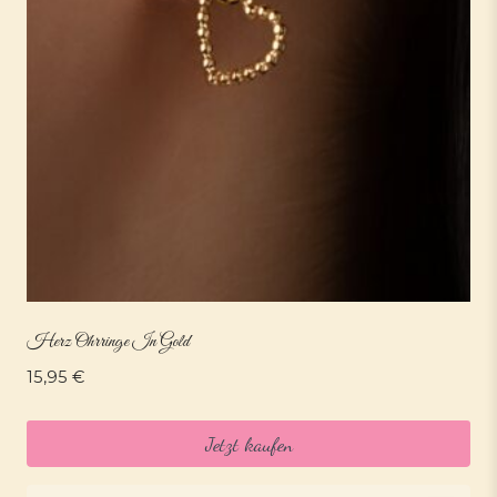
Herz Ohrringe In Gold
15,95
€
Jetzt kaufen