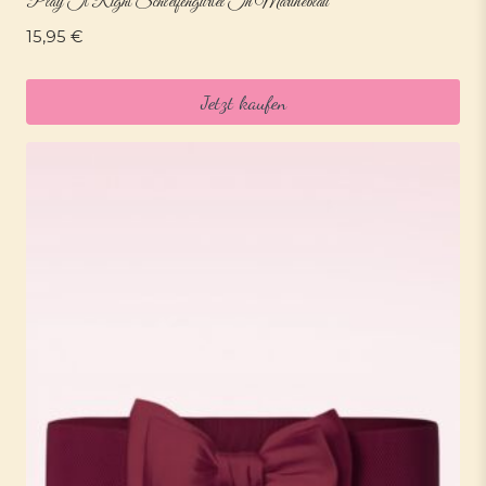
Play It Right Schleifengürtel In Marineblau
15,95
€
Jetzt kaufen