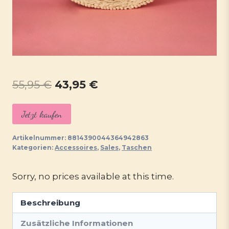
Ursprünglicher
Aktueller
55,95
€
43,95
€
Preis
Preis
Jetzt kaufen
war:
ist:
55,95 €
43,95 €.
Artikelnummer:
8814390044364942863
Kategorien:
Accessoires
,
Sales
,
Taschen
Sorry, no prices available at this time.
Beschreibung
Zusätzliche Informationen