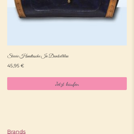
Stevie Handtasche In Dunkelblau
45,95
€
Jetzt kaufen
Brands