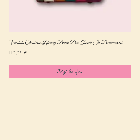
Vendula Christmas Library Book Box Tasche In Bordeauxrot
119,95
€
Jetzt kaufen