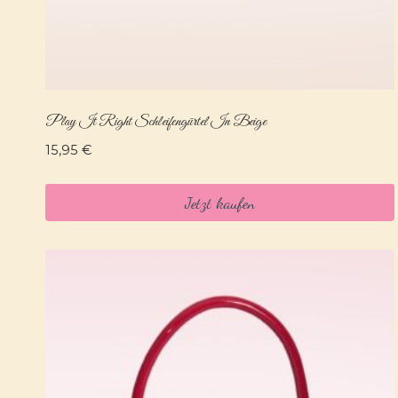
Play It Right Schleifengürtel In Beige
15,95
€
Jetzt kaufen