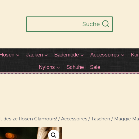
Suche
Hosen
Jacken
Bademode
Accessoires
Kor
Nylons
Schuhe
Sale
 des zeitlosen Glamours!
/
Accessoires
/
Taschen
/
Maggie Ma