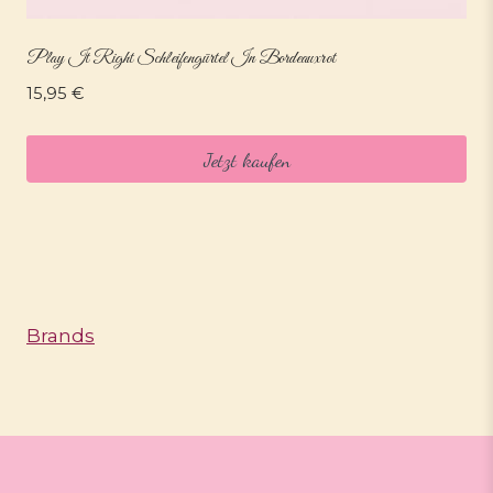
Play It Right Schleifengürtel In Bordeauxrot
15,95
€
Jetzt kaufen
Brands