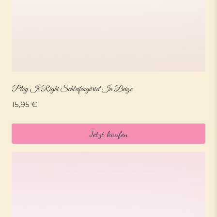
Play It Right Schleifengürtel In Beige
15,95
€
Jetzt kaufen