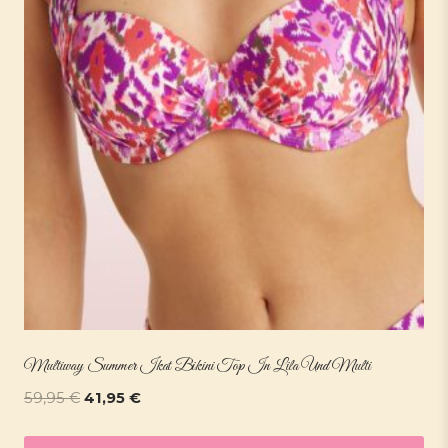
Multiway Summer Ikat Bikini Top In Lila Und Multi
Ursprünglicher
Aktueller
59,95
€
41,95
€
Preis
Preis
war:
ist: