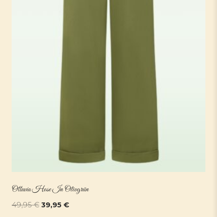
Ottavia Hose In Olivgrün
Ursprünglicher
Aktueller
49,95
€
39,95
€
Preis
Preis