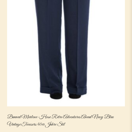
Banned Marlene-Hose Retro Adventures Ahead Navy Blau
Vintage Trousers 40er Jahre Stil