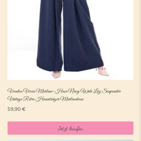
Voodoo Vixen Marlene-Hose Navy Wide Leg Suspender
Vintage Retro Hosenträger Marlenehose
59,90
€
Jetzt kaufen