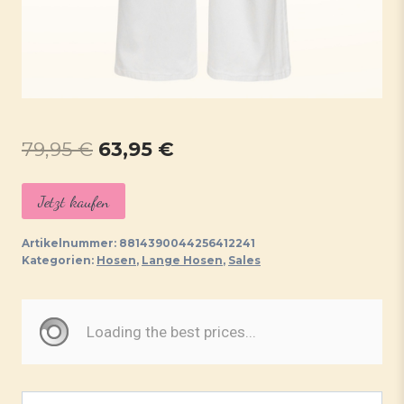
Ursprünglicher
Aktueller
79,95
€
63,95
€
Preis
Preis
Jetzt kaufen
war:
ist:
79,95 €
63,95 €.
Artikelnummer:
8814390044256412241
Kategorien:
Hosen
,
Lange Hosen
,
Sales