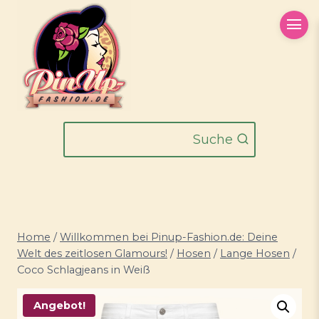
Zum
Inhalt
springen
Suche
Home
/
Willkommen bei Pinup-Fashion.de: Deine
Welt des zeitlosen Glamours!
/
Hosen
/
Lange Hosen
/
Coco Schlagjeans in Weiß
Angebot!