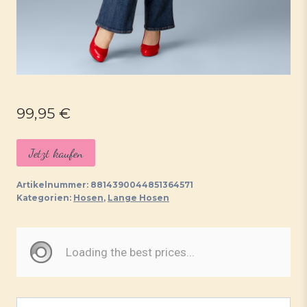
99,95
€
Jetzt kaufen
Artikelnummer:
8814390044851364571
Kategorien:
Hosen
,
Lange Hosen