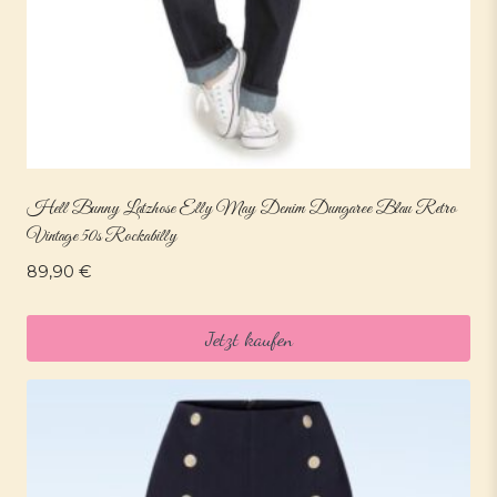
Hell Bunny Latzhose Elly May Denim Dungaree Blau Retro
Vintage 50s Rockabilly
89,90
€
Jetzt kaufen