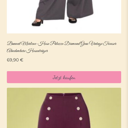
Banned Marlene-Hose Palazzo Diamond Grau Vintage Trouser
Abnehmbare Hosenträger
69,90
€
Jetzt kaufen