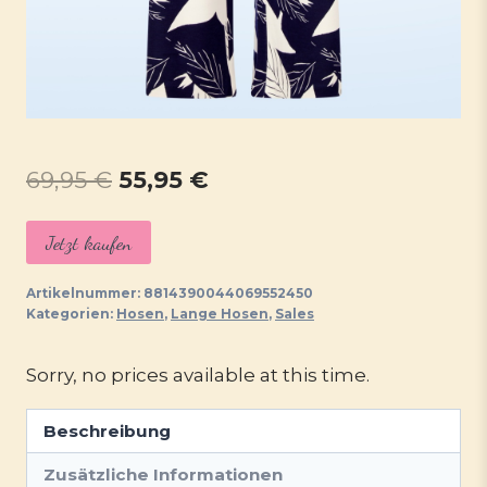
Ursprünglicher
Aktueller
69,95
€
55,95
€
Preis
Preis
Jetzt kaufen
war:
ist:
69,95 €
55,95 €.
Artikelnummer:
8814390044069552450
Kategorien:
Hosen
,
Lange Hosen
,
Sales
Sorry, no prices available at this time.
Beschreibung
Zusätzliche Informationen