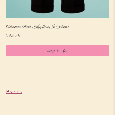
Adventures Ahead-Knopfhose In Schwarz
59,95
€
Jetzt kaufen
Brands