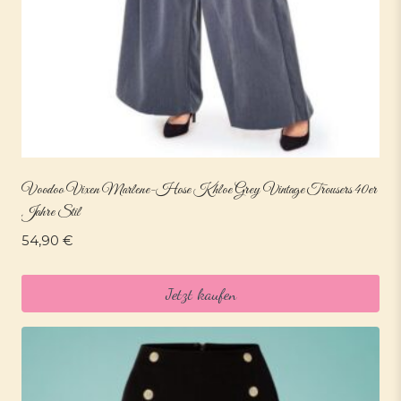
Voodoo Vixen Marlene-Hose Khloe Grey Vintage Trousers 40er
Jahre Stil
54,90
€
Jetzt kaufen