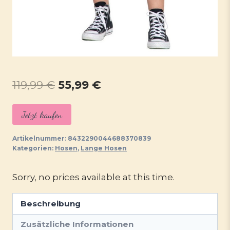
Ursprünglicher
Aktueller
119,99
€
55,99
€
Preis
Preis
Jetzt kaufen
war:
ist:
119,99 €
55,99 €.
Artikelnummer:
8432290044688370839
Kategorien:
Hosen
,
Lange Hosen
Sorry, no prices available at this time.
Beschreibung
Zusätzliche Informationen