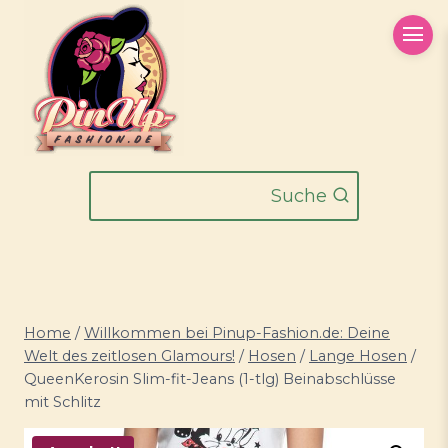
Zum
Inhalt
springen
Suche
Home
/
Willkommen bei Pinup-Fashion.de: Deine
Welt des zeitlosen Glamours!
/
Hosen
/
Lange Hosen
/
QueenKerosin Slim-fit-Jeans (1-tlg) Beinabschlüsse
mit Schlitz