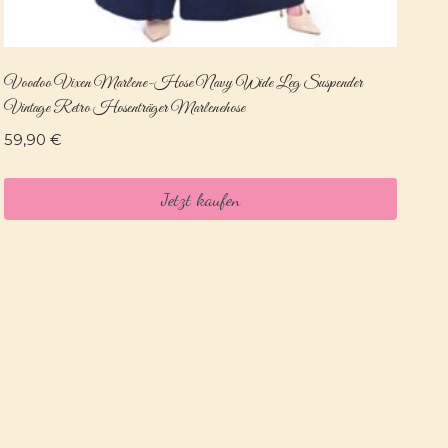
Voodoo Vixen Marlene-Hose Navy Wide Leg Suspender
Vintage Retro Hosenträger Marlenehose
59,90
€
Jetzt kaufen