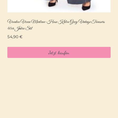
Voodoo Vixen Marlene-Hose Khloe Grey Vintage Trousers
40er Jahre Stil
54,90
€
Jetzt kaufen