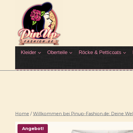
Zum
Inhalt
springen
Kleider
Oberteile
Röcke & Petticoats
Home
/
Willkommen bei Pinup-Fashion.de: Deine Welt
Angebot!