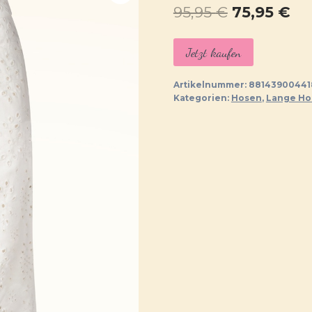
Ursprüngl
Ak
95,95
€
75,95
€
Preis
Pr
Jetzt kaufen
war:
ist:
95,95 €
75,
Artikelnummer:
88143900441
Kategorien:
Hosen
,
Lange Ho