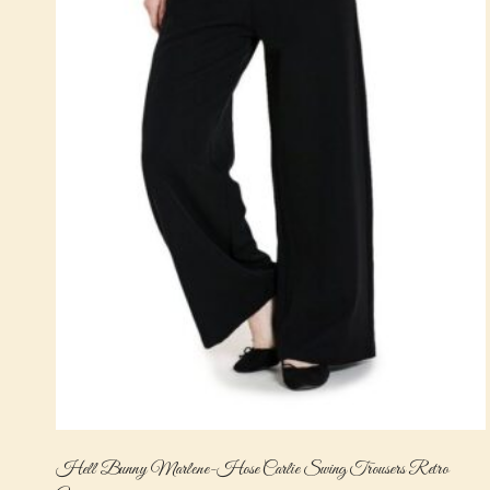
Hell Bunny Marlene-Hose Carlie Swing Trousers Retro