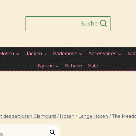
Suche
Hosen
Jacken
Bademode
Accessoires
Kor
Nylons
Schuhe
Sale
 des zeitlosen Glamours!
/
Hosen
/
Lange Hosen
/
The Meado