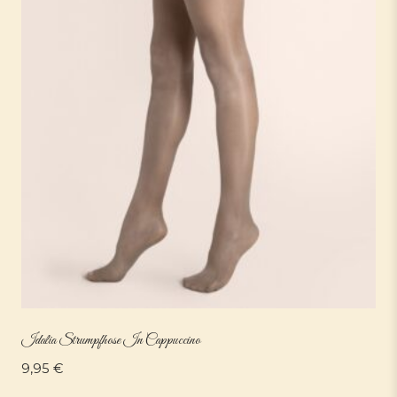
Idalia Strumpfhose In Cappuccino
9,95
€