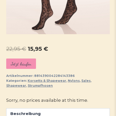
Ursprünglicher
Aktueller
22,95
€
15,95
€
Preis
Preis
Jetzt kaufen
war:
ist:
22,95 €
15,95 €.
Artikelnummer:
8814390042284143386
Kategorien:
Korsetts & Shapewear
,
Nylons
,
Sales
,
Shapewear
,
Strumpfhosen
Sorry, no prices available at this time.
Beschreibung