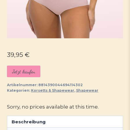
39,95
€
Jetzt kaufen
Artikelnummer:
8814390044694114302
Kategorien:
Korsetts & Shapewear
,
Shapewear
Sorry, no prices available at this time.
Beschreibung