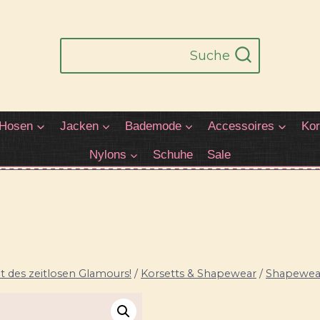
Suche
Hosen
Jacken
Bademode
Accessoires
Kor
Nylons
Schuhe
Sale
 des zeitlosen Glamours!
/
Korsetts & Shapewear
/
Shapewea