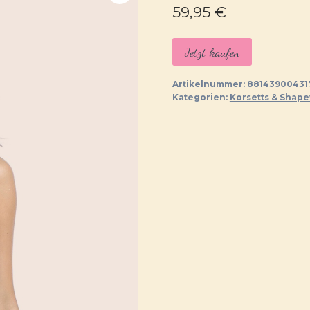
59,95
€
Jetzt kaufen
Artikelnummer:
88143900431
Kategorien:
Korsetts & Shap