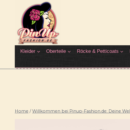
Zum
Inhalt
springen
Kleider
Oberteile
Röcke & Petticoats
Home
/
Willkommen bei Pinup-Fashion.de: Deine Welt