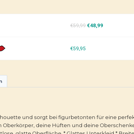
€59,99
€48,99
€59,95
n
houette und sorgt bei figurbetonten für eine perfekt
 Oberkörper, deine Hüften und deine Oberschenkel.
ose, glatte Oberfläche. * Glattes Unterkleid * Brei