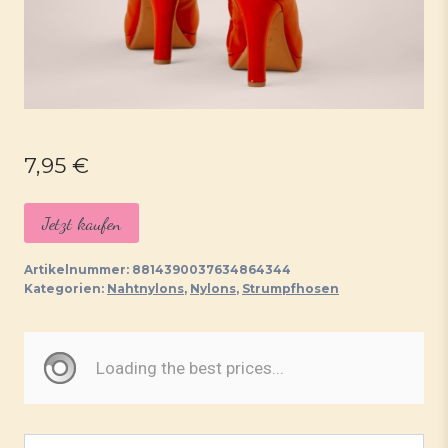
7,95
€
Jetzt kaufen
Artikelnummer:
8814390037634864344
Kategorien:
Nahtnylons
,
Nylons
,
Strumpfhosen