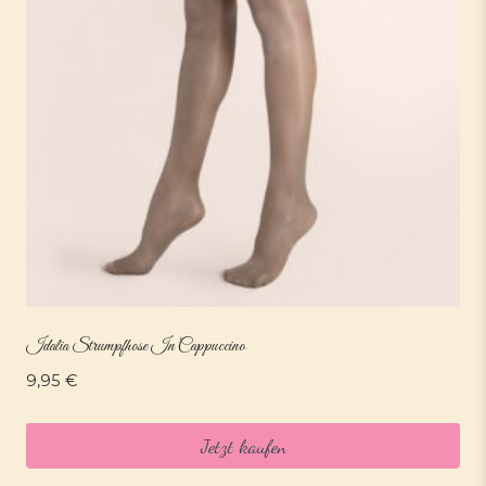
Idalia Strumpfhose In Cappuccino
9,95
€
Jetzt kaufen