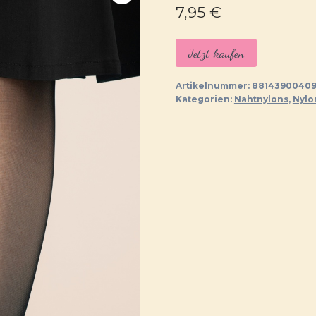
7,95
€
Jetzt kaufen
Artikelnummer:
8814390040
Kategorien:
Nahtnylons
,
Nylo