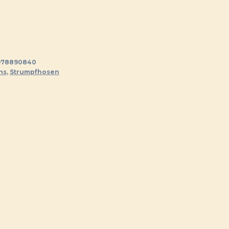
978890840
ns
,
Strumpfhosen