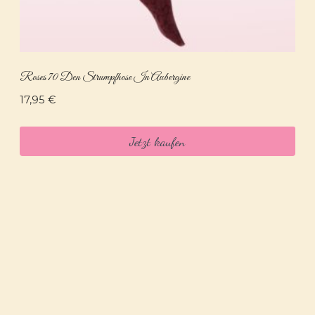
Roses 70 Den Strumpfhose In Aubergine
17,95
€
Jetzt kaufen