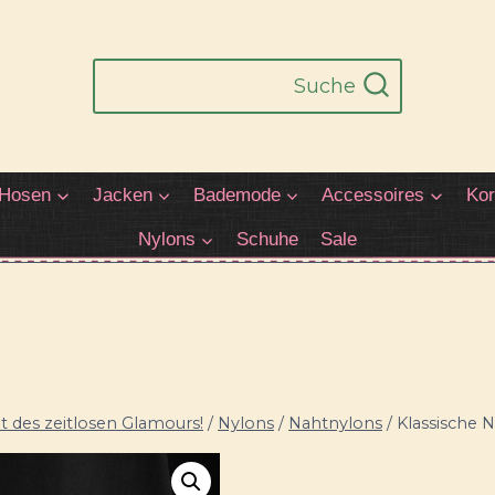
Suche
Hosen
Jacken
Bademode
Accessoires
Kor
Nylons
Schuhe
Sale
 des zeitlosen Glamours!
/
Nylons
/
Nahtnylons
/
Klassische 