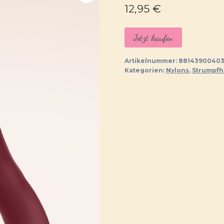
12,95
€
Jetzt kaufen
Artikelnummer:
88143900403
Kategorien:
Nylons
,
Strumpf