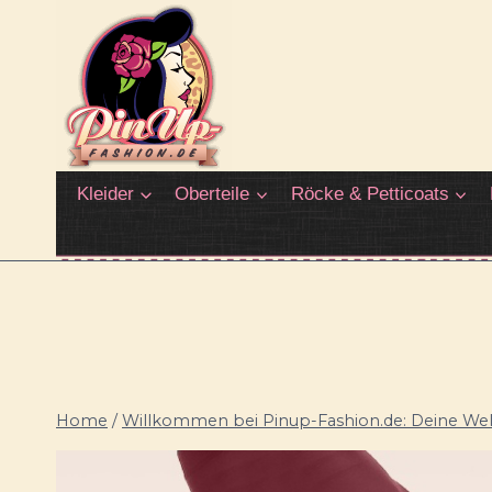
Zum
Inhalt
springen
Kleider
Oberteile
Röcke & Petticoats
Home
/
Willkommen bei Pinup-Fashion.de: Deine Welt