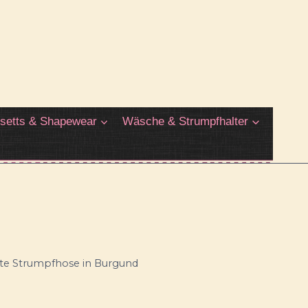
setts & Shapewear
Wäsche & Strumpfhalter
hte Strumpfhose in Burgund