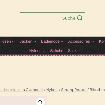
Suche
Hosen
Jacken
Bademode
Accessoires
Kor
Nylons
Schuhe
Sale
 des zeitlosen Glamours!
/
Nylons
/
Strumpfhosen
/
Blickdic