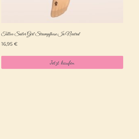
Tattoo Sailor Girl Strumpfhose In Neutral
16,95
€
Jetzt kaufen