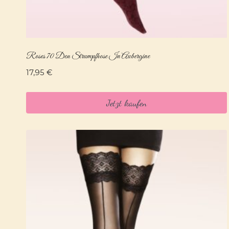
Roses 70 Den Strumpfhose In Aubergine
17,95
€
Jetzt kaufen